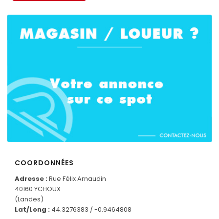
COORDONNÉES
Adresse :
Rue Félix Arnaudin
40160 YCHOUX
(Landes)
CONNECTEZ-VOUS
Lat/Long :
44.3276383 / -0.9464808