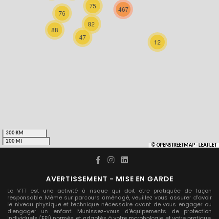
Trial
75
467
76
XC Rando - VTTAE
82
88
47
XCO
12
CONNECTEZ-VOUS
Constructeurs-Shapers
Derniers commentaires
300 KM
200 MI
©
OPENSTREETMAP
-
LEAFLET
AVERTISSEMENT - MISE EN GARDE
Le VTT est une activité à risque qui doit être pratiquée de façon
responsable. Même sur parcours aménagé, veuillez vous assurer d'avoir
le niveau physique et technique nécessaire avant de vous engager ou
d'engager un enfant. Munissez-vous d'équipements de protection
individuels (EPI) normés et adaptés à votre morphologie et votre pratique.