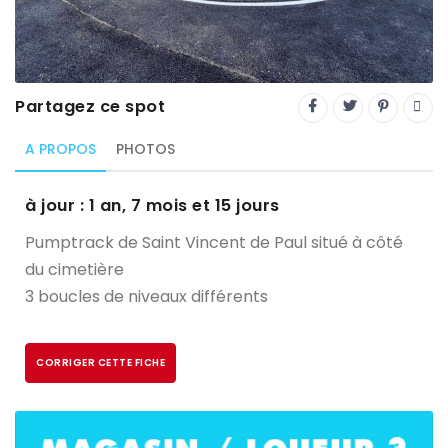
Trial
XC Rando - VTTAE
XCO
Partagez ce spot
Constructeurs-Shapers
A PROPOS
PHOTOS
Derniers commentaires
à jour : 1 an, 7 mois et 15 jours
Pumptrack de Saint Vincent de Paul situé à côté
du cimetière
3 boucles de niveaux différents
CORRIGER CETTE FICHE