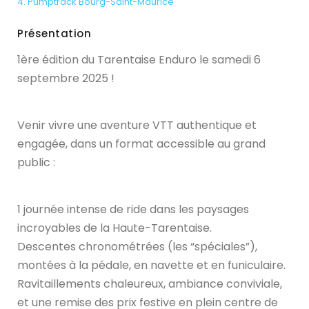
4. Pumptrack Bourg-Saint-Maurice
Présentation
1ère édition du Tarentaise Enduro le samedi 6
septembre 2025 !
CONNECTEZ-VOUS
Venir vivre une aventure VTT authentique et
engagée, dans un format accessible au grand
public :
1 journée intense de ride dans les paysages
incroyables de la Haute-Tarentaise.
Descentes chronométrées (les “spéciales”),
montées à la pédale, en navette et en funiculaire.
Ravitaillements chaleureux, ambiance conviviale,
et une remise des prix festive en plein centre de