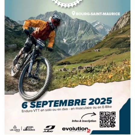
Trial
XC Rando - VTTAE
XCO
Constructeurs-Shapers
Derniers commentaires