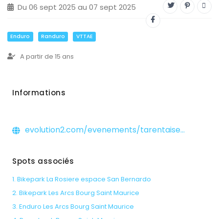
Du 06 sept 2025 au 07 sept 2025
Enduro
Randuro
VTTAE
A partir de 15 ans
Informations
evolution2.com/evenements/tarentaiseenduro?fbclid=IwY2xjawLLbb5leHRuA2FlbQIxMABicmlkETBDTXZ2cXZDSHFEV0ZzcDg2AR48_G4tjk-1AcndltHSLzSFitpVYPKCCwVuNvRh-A-qrUlWr8nLMpZPGzv9hw_aem_uk3LxXIXhWoArIhr-F5NMg
Spots associés
1. Bikepark La Rosiere espace San Bernardo
2. Bikepark Les Arcs Bourg Saint Maurice
3. Enduro Les Arcs Bourg Saint Maurice