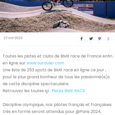
Trial
XC Rando - VTTAE
XCO
Constructeurs-Shapers
27 oct 2023
Derniers commentaires
Toutes les pistes et clubs de BMX race de France enfin
en ligne sur
www.ourouler.com
Une liste de 253 spots de BMX race en ligne ce jour ,
pour le plus grand bonheur de tous les passionné(e)s
de cette discipline spectaculaire.
Retrouvez les toutes içi :
Pistes BMX RACE
Discipline olympique, nos pilotes français et françaises
CONNECTEZ-VOUS
très en forme seront attendus pour @Paris 2024,