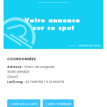
COORDONNÉES
Adresse :
Chem. de Langlade
30310 VERGÈZE
(Gard)
CONNECTEZ-VOUS
Lat/Long :
43.7499768 / 4.22460079
VOIR SUR LA CARTE
VOIR L'ITINÉRAIRE