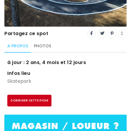
Trial
XC Rando - VTTAE
XCO
Partagez ce spot
Constructeurs-Shapers
A PROPOS
PHOTOS
Derniers commentaires
à jour : 2 ans, 4 mois et 12 jours
Infos lieu
Skatepark
CORRIGER CETTE FICHE