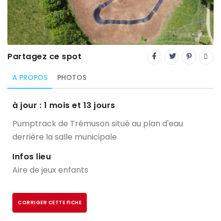
Trial
XC Rando - VTTAE
XCO
Partagez ce spot
Constructeurs-Shapers
A PROPOS
PHOTOS
Derniers commentaires
à jour : 1 mois et 13 jours
Pumptrack de Trémuson situé au plan d'eau
derrière la salle municipale
Infos lieu
Aire de jeux enfants
CORRIGER CETTE FICHE