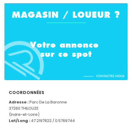
COORDONNÉES
CONNECTEZ-VOUS
Adresse :
Parc De La Baronne
37260 THILOUZE
(Indre-et-Loire)
Lat/Long :
47.2197822 / 0.5769744