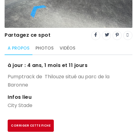
Trial
XC Rando - VTTAE
XCO
Partagez ce spot
Constructeurs-Shapers
A PROPOS
PHOTOS
VIDÉOS
Derniers commentaires
à jour : 4 ans, 1 mois et 11 jours
Pumptrack de Thilouze situé au parc de la
Baronne
Infos lieu
City Stade
CORRIGER CETTE FICHE