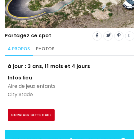
Trial
XC Rando - VTTAE
XCO
Partagez ce spot
Constructeurs-Shapers
A PROPOS
PHOTOS
Derniers commentaires
à jour : 3 ans, 11 mois et 4 jours
Infos lieu
Aire de jeux enfants
City Stade
CORRIGER CETTE FICHE