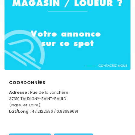
COORDONNÉES
Adresse :
Rue de la Jonchère
37310 TAUXIGNY-SAINT-BAULD
CONNECTEZ-VOUS
(Indre-et-Loire)
Lat/Long :
47.2122596 / 0.83689691