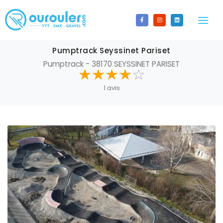
LA CARTE
Pumptrack Seyssinet Pariset
Pumptrack - 38170 SEYSSINET PARISET
LES SPOTS
☆
★
☆
★
☆
★
☆
★
☆
★
Tous les spots
CALENDRIER
1 avis
Bikepark
ACTUALITÉS
BMX Race
CONTACT
Enduro
S'INSCRIRE
Espace ludique
AJOUTER UN SPOT
Gravel
CONNECTEZ-VOUS
Pumptrack