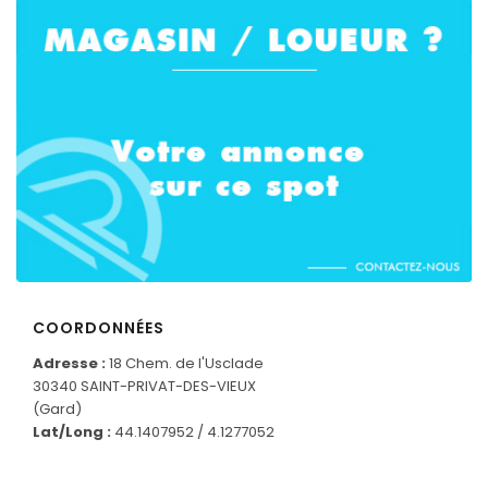
COORDONNÉES
Adresse :
18 Chem. de l'Usclade
30340 SAINT-PRIVAT-DES-VIEUX
CONNECTEZ-VOUS
(Gard)
Lat/Long :
44.1407952 / 4.1277052