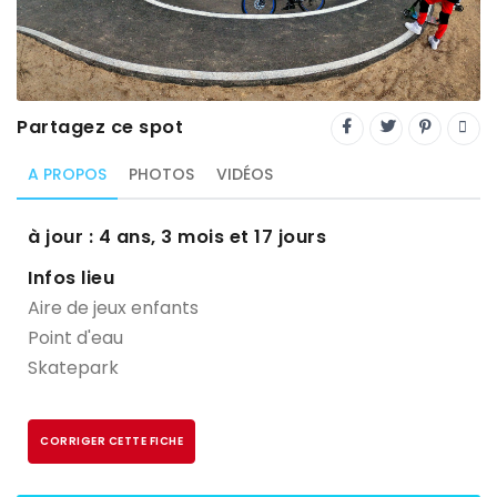
Trial
XC Rando - VTTAE
XCO
Partagez ce spot
Constructeurs-Shapers
A PROPOS
PHOTOS
VIDÉOS
Derniers commentaires
à jour : 4 ans, 3 mois et 17 jours
Infos lieu
Aire de jeux enfants
Point d'eau
Skatepark
CORRIGER CETTE FICHE