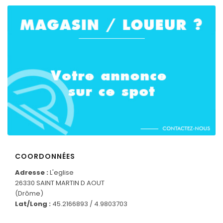
COORDONNÉES
Adresse :
L'eglise
26330 SAINT MARTIN D AOUT
(Drôme)
CONNECTEZ-VOUS
Lat/Long :
45.2166893 / 4.9803703