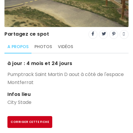
Trial
XC Rando - VTTAE
XCO
Partagez ce spot
Constructeurs-Shapers
A PROPOS
PHOTOS
VIDÉOS
Derniers commentaires
à jour : 4 mois et 24 jours
Pumptrack Saint Martin D aout à côté de l'espace
Montferrat
Infos lieu
City Stade
CORRIGER CETTE FICHE