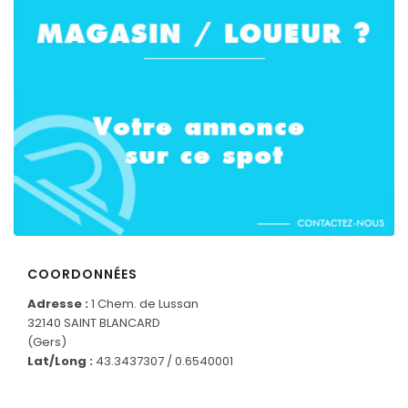
COORDONNÉES
Adresse :
1 Chem. de Lussan
32140 SAINT BLANCARD
CONNECTEZ-VOUS
(Gers)
Lat/Long :
43.3437307 / 0.6540001