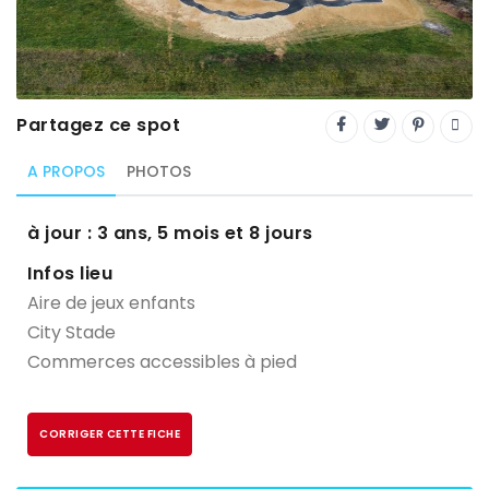
Trial
XC Rando - VTTAE
XCO
Partagez ce spot
Constructeurs-Shapers
A PROPOS
PHOTOS
Derniers commentaires
à jour : 3 ans, 5 mois et 8 jours
Infos lieu
Aire de jeux enfants
City Stade
Commerces accessibles à pied
CORRIGER CETTE FICHE