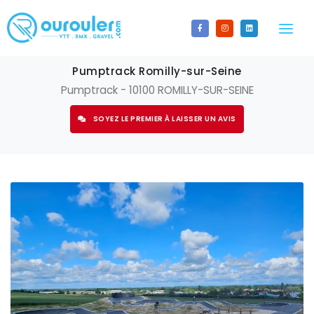
LA CARTE
Pumptrack Romilly-sur-Seine
Pumptrack - 10100 ROMILLY-SUR-SEINE
LES SPOTS
SOYEZ LE PREMIER À LAISSER UN AVIS
Tous les spots
CALENDRIER
Bikepark
ACTUALITÉS
BMX Race
CONTACT
Enduro
S'INSCRIRE
Espace ludique
AJOUTER UN SPOT
Gravel
CONNECTEZ-VOUS
Pumptrack