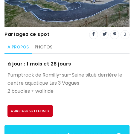
Trial
XC Rando - VTTAE
XCO
Partagez ce spot
Constructeurs-Shapers
A PROPOS
PHOTOS
Derniers commentaires
à jour : 1 mois et 28 jours
Pumptrack de Romilly-sur-Seine
situé derrière le
centre aquatique Les 3 Vagues
2 boucles + wallride
CORRIGER CETTE FICHE