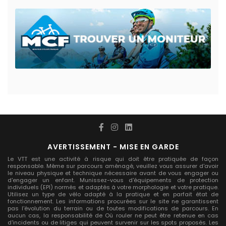
AVERTISSEMENT - MISE EN GARDE
Le VTT est une activité à risque qui doit être pratiquée de façon
responsable. Même sur parcours aménagé, veuillez vous assurer d'avoir
le niveau physique et technique nécessaire avant de vous engager ou
d'engager un enfant. Munissez-vous d'équipements de protection
individuels (EPI) normés et adaptés à votre morphologie et votre pratique.
Utilisez un type de vélo adapté à la pratique et en parfait état de
fonctionnement. Les informations procurées sur le site ne garantissent
pas l'évolution du terrain ou de toutes modifications de parcours. En
aucun cas, la responsabilité de Où rouler ne peut être retenue en cas
d'incidents ou de litiges qui peuvent survenir sur les spots proposés. Les