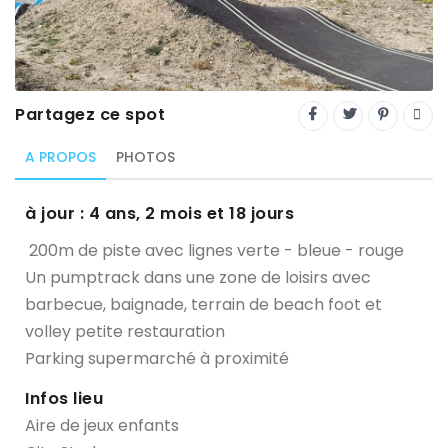
Trial
XC Rando - VTTAE
XCO
Partagez ce spot
Constructeurs-Shapers
A PROPOS
PHOTOS
Derniers commentaires
à jour : 4 ans, 2 mois et 18 jours
200m de piste avec lignes verte - bleue - rouge
Un pumptrack dans une zone de loisirs avec
barbecue, baignade, terrain de beach foot et
volley petite restauration
Parking supermarché à proximité
Infos lieu
Aire de jeux enfants