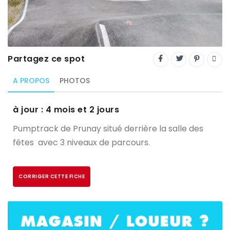
Trial
XC Rando - VTTAE
XCO
Partagez ce spot
Constructeurs-Shapers
A PROPOS
PHOTOS
Derniers commentaires
à jour : 4 mois et 2 jours
Pumptrack de Prunay situé derrière la salle des
fêtes avec 3 niveaux de parcours.
CORRIGER CETTE FICHE