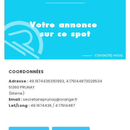
COORDONNÉES
Adresse :
49.19744363151993, 4.179144873029534
51360 PRUNAY
(Marne)
Email :
secretaireprunay@orange.fr
CONNECTEZ-VOUS
Lat/Long :
49.1974436 / 4.17914487