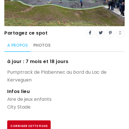
Trial
XC Rando - VTTAE
XCO
Partagez ce spot
Constructeurs-Shapers
A PROPOS
PHOTOS
Derniers commentaires
à jour : 7 mois et 18 jours
Pumptrack de Plabennec au bord du Lac de
Kerveguen
Infos lieu
Aire de jeux enfants
City Stade
CORRIGER CETTE FICHE