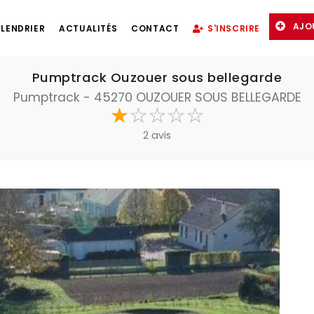
AJO
LENDRIER
ACTUALITÉS
CONTACT
S'INSCRIRE
Pumptrack Ouzouer sous bellegarde
Pumptrack - 45270 OUZOUER SOUS BELLEGARDE
☆
★
☆
★
☆
★
☆
★
☆
★
2 avis