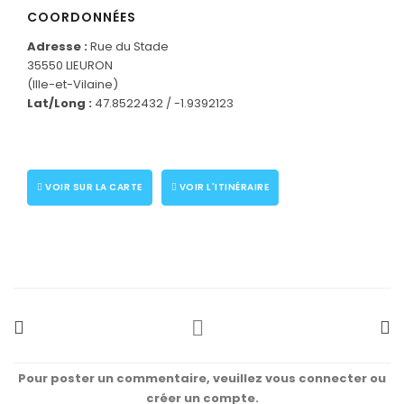
COORDONNÉES
Adresse :
Rue du Stade
35550 LIEURON
(Ille-et-Vilaine)
CONNECTEZ-VOUS
Lat/Long :
47.8522432 / -1.9392123
VOIR SUR LA CARTE
VOIR L'ITINÉRAIRE
Pour poster un commentaire, veuillez vous connecter ou
créer un compte.