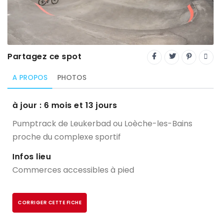
Trial
XC Rando - VTTAE
XCO
Partagez ce spot
Constructeurs-Shapers
A PROPOS
PHOTOS
Derniers commentaires
à jour : 6 mois et 13 jours
Pumptrack de Leukerbad ou
Loèche-les-Bains
proche du complexe sportif
Infos lieu
Commerces accessibles à pied
CORRIGER CETTE FICHE