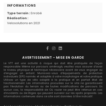
INFORMATIONS
Type terrain :
Enrobé
Réalisation :
Velosolutions en 2021
AVERTISSEMENT - MISE EN GARDE
Le VTT est une activité à risque qui doit être pratiquée de façon
responsable. Même sur parcours aménagé, veuillez vous assurer d'avoir
le niveau physique et technique nécessaire avant de vous engager ou
d'engager un enfant. Munissez-vous d'équipements de protection
individuels (EPI) normés et adaptés à votre morphologie et votre pratique.
Utilisez un type de vélo adapté à la pratique et en parfait état de
fonctionnement. Les informations procurées sur le site ne garantissent
pas l'évolution du terrain ou de toutes modifications de parcours. En
aucun cas, la responsabilité de Où rouler ne peut être retenue en cas
d'incidents ou de litiges qui peuvent survenir sur les spots proposés. Les
informations contenues dans ce site sont données à titre indicatif.