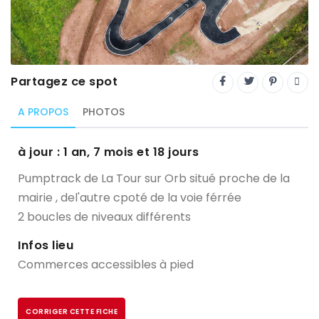
Trial
XC Rando - VTTAE
XCO
Partagez ce spot
Constructeurs-Shapers
A PROPOS
PHOTOS
Derniers commentaires
à jour : 1 an, 7 mois et 18 jours
Pumptrack de La Tour sur Orb situé proche de la
mairie , del'autre cpoté de la voie férrée
2 boucles de niveaux différents
Infos lieu
Commerces accessibles à pied
CORRIGER CETTE FICHE