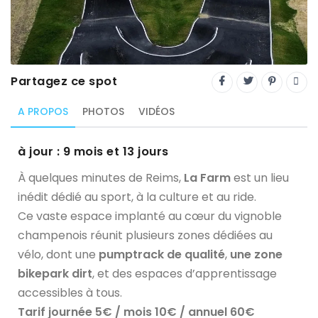
Trial
XC Rando - VTTAE
XCO
Partagez ce spot
Constructeurs-Shapers
A PROPOS
PHOTOS
VIDÉOS
Derniers commentaires
à jour : 9 mois et 13 jours
À quelques minutes de Reims,
La Farm
est un lieu
inédit dédié au sport, à la culture et au ride.
Ce vaste espace implanté au cœur du vignoble
champenois réunit plusieurs zones dédiées au
vélo, dont une
pumptrack de qualité
,
une zone
bikepark dirt
, et des espaces d’apprentissage
accessibles à tous.
Tarif journée 5€ / mois 10€ / annuel 60€