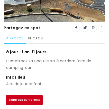
Trial
XC Rando - VTTAE
XCO
Partagez ce spot
Constructeurs-Shapers
A PROPOS
PHOTOS
Derniers commentaires
à jour : 1 an, 11 jours
Pumptrack La Coquille situé derrière l'aire de
camping car
Infos lieu
Aire de jeux enfants
CORRIGER CETTE FICHE