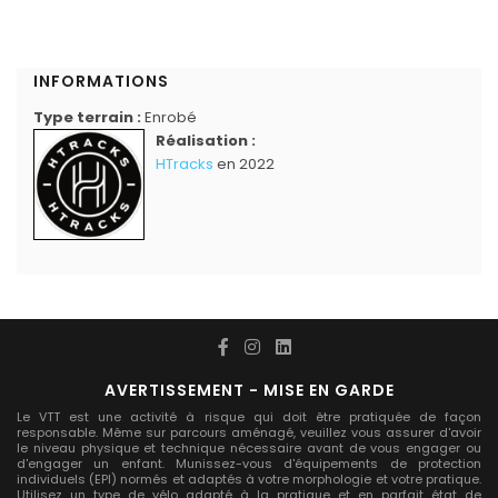
INFORMATIONS
Type terrain :
Enrobé
Réalisation :
HTracks
en 2022
AVERTISSEMENT - MISE EN GARDE
Le VTT est une activité à risque qui doit être pratiquée de façon
responsable. Même sur parcours aménagé, veuillez vous assurer d'avoir
le niveau physique et technique nécessaire avant de vous engager ou
d'engager un enfant. Munissez-vous d'équipements de protection
individuels (EPI) normés et adaptés à votre morphologie et votre pratique.
Utilisez un type de vélo adapté à la pratique et en parfait état de