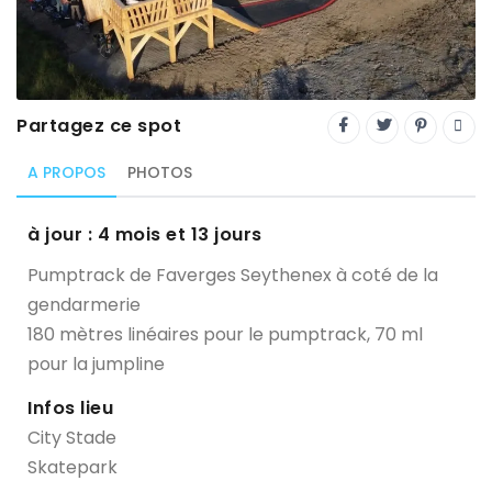
Trial
XC Rando - VTTAE
XCO
Partagez ce spot
Constructeurs-Shapers
A PROPOS
PHOTOS
Derniers commentaires
à jour : 4 mois et 13 jours
Pumptrack de Faverges Seythenex à coté de la
gendarmerie
180 mètres linéaires pour le pumptrack, 70 ml
pour la jumpline
Infos lieu
City Stade
Skatepark