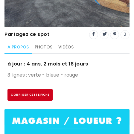
Trial
XC Rando - VTTAE
XCO
Partagez ce spot
Constructeurs-Shapers
A PROPOS
PHOTOS
VIDÉOS
Derniers commentaires
à jour : 4 ans, 2 mois et 18 jours
3 lignes : verte - bleue - rouge
CORRIGER CETTE FICHE