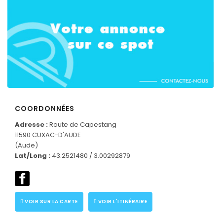
COORDONNÉES
Adresse :
Route de Capestang
11590 CUXAC-D'AUDE
(Aude)
Lat/Long :
43.2521480 / 3.00292879
CONNECTEZ-VOUS
VOIR SUR LA CARTE
VOIR L'ITINÉRAIRE