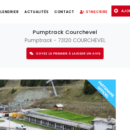
AJO
LENDRIER
ACTUALITÉS
CONTACT
S'INSCRIRE
Pumptrack Courchevel
Pumptrack - 73120 COURCHEVEL
SOYEZ LE PREMIER À LAISSER UN AVIS