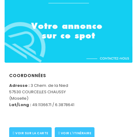
COORDONNÉES
Adresse :
3 Chem. de la Nied
57530 COURCELLES CHAUSSY
(Moselle)
CONNECTEZ-VOUS
Lat/Long :
49.1136671 / 6.3878641
VOIR SUR LA CARTE
VOIR L'ITINÉRAIRE