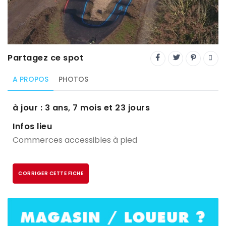
Trial
XC Rando - VTTAE
XCO
Partagez ce spot
Constructeurs-Shapers
A PROPOS
PHOTOS
Derniers commentaires
à jour : 3 ans, 7 mois et 23 jours
Infos lieu
Commerces accessibles à pied
CORRIGER CETTE FICHE