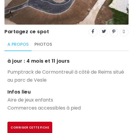
Trial
XC Rando - VTTAE
XCO
Partagez ce spot
Constructeurs-Shapers
A PROPOS
PHOTOS
Derniers commentaires
à jour : 4 mois et 11 jours
Pumptrack de Cormontreuil à côté de Reims situé
au parc de Vesle
Infos lieu
Aire de jeux enfants
Commerces accessibles à pied
CORRIGER CETTE FICHE