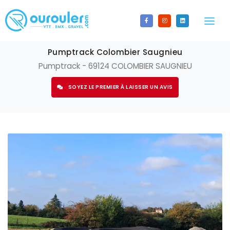
LA CARTE
Pumptrack Colombier Saugnieu
Pumptrack - 69124 COLOMBIER SAUGNIEU
LES SPOTS
SOYEZ LE PREMIER À LAISSER UN AVIS
Tous les spots
CALENDRIER
Bikepark
ACTUALITÉS
BMX Race
CONTACT
Enduro
S'INSCRIRE
Espace ludique
AJOUTER UN SPOT
Gravel
CONNECTEZ-VOUS
Pumptrack