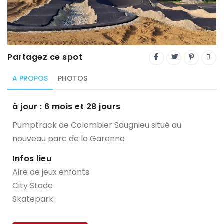
Trial
XC Rando - VTTAE
XCO
Partagez ce spot
Constructeurs-Shapers
A PROPOS
PHOTOS
Derniers commentaires
à jour : 6 mois et 28 jours
Pumptrack de Colombier Saugnieu situé au
nouveau parc de la Garenne
Infos lieu
Aire de jeux enfants
City Stade
Skatepark