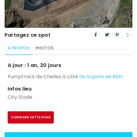
Trial
XC Rando - VTTAE
XCO
Partagez ce spot
Constructeurs-Shapers
A PROPOS
PHOTOS
Derniers commentaires
à jour : 1 an, 20 jours
Pumptrack de Chelles à côté
de la piste de BMX
Infos lieu
City Stade
CORRIGER CETTE FICHE