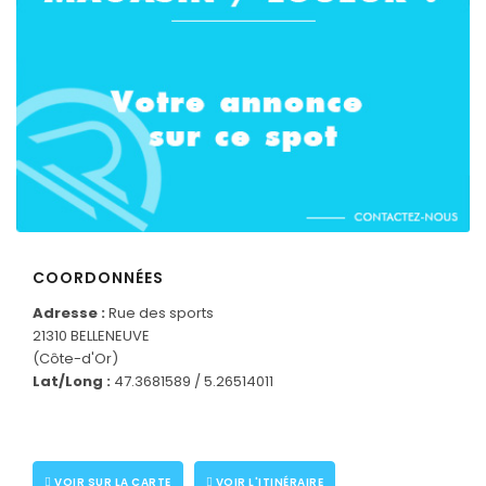
COORDONNÉES
Adresse :
Rue des sports
21310 BELLENEUVE
(Côte-d'Or)
Lat/Long :
47.3681589 / 5.26514011
CONNECTEZ-VOUS
VOIR SUR LA CARTE
VOIR L'ITINÉRAIRE