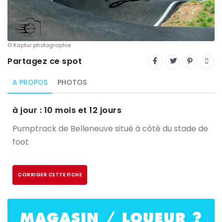
Trial
XC Rando - VTTAE
XCO
© Kaptur photographie
Partagez ce spot
Constructeurs-Shapers
Derniers commentaires
A PROPOS
PHOTOS
à jour : 10 mois et 12 jours
Pumptrack de Belleneuve situé à côté du stade de
foot
CORRIGER CETTE FICHE