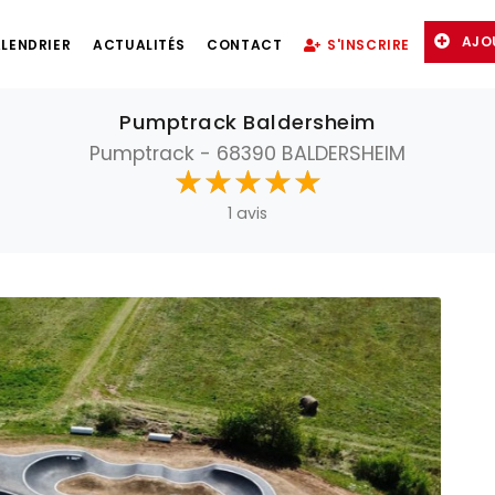
AJO
LENDRIER
ACTUALITÉS
CONTACT
S'INSCRIRE
Pumptrack Baldersheim
Pumptrack - 68390 BALDERSHEIM
☆
★
☆
★
☆
★
☆
★
☆
★
1 avis