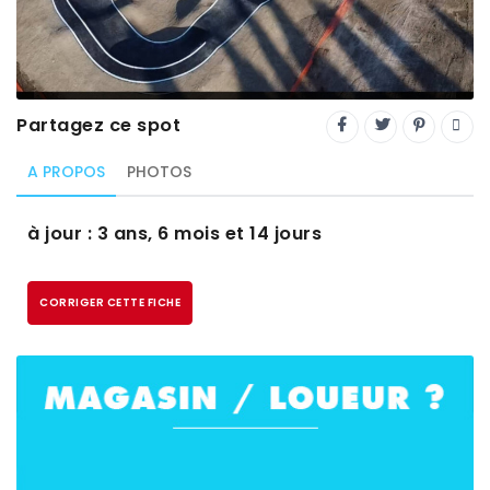
Trial
XC Rando - VTTAE
XCO
Partagez ce spot
Constructeurs-Shapers
A PROPOS
PHOTOS
Derniers commentaires
à jour : 3 ans, 6 mois et 14 jours
CORRIGER CETTE FICHE