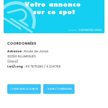
COORDONNÉES
Adresse :
Route de Junas
30250 AUJARGUES
(Gard)
Lat/Long :
43.7875280 / 4.1241768
CONNECTEZ-VOUS
VOIR SUR LA CARTE
VOIR L'ITINÉRAIRE