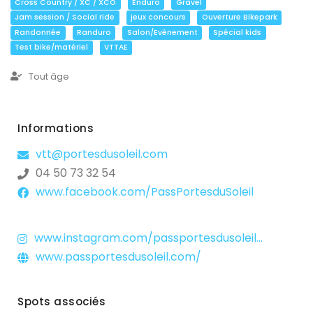
Cross Country / XC / XCO
Enduro
Gravel
Jam session / Social ride
jeux concours
Ouverture Bikepark
Randonnée
Randuro
Salon/Evènement
Spécial kids
Test bike/matériel
VTTAE
Tout âge
Informations
vtt@portesdusoleil.com
04 50 73 32 54
www.facebook.com/PassPortesduSoleil
www.instagram.com/passportesdusoleil/?fbclid=IwY2xjawOSNFBleHRuA2FlbQIxMABicmlkETBDTXZ2cXZDSHFEV0ZzcDg2c3J0YwZhcHBfaWQQMjIyMDM5MTc4ODIwMDg5MgABHoCbxsvBK7y0Awetf2hUGX39zG1PGloR_dAAqzoxGygLk9qmBpiXJJ3jCsIw_aem_4PEHkoH0arJrlrmbpcuChA
www.passportesdusoleil.com/
Spots associés