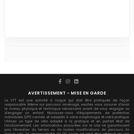
AVERTISSEMENT - MISE EN GARDE
Le VTT est une activité à risque qui doit être pratiquée de façon
responsable. Même sur parcours aménagé, veuillez vous assurer d'avoir
le niveau physique et technique nécessaire avant de vous engager ou
d'engager un enfant. Munissez-vous d'équipements de protection
individuels (EPI) normés et adaptés à votre morphologie et votre pratique.
Utilisez un type de vélo adapté à la pratique et en parfait état de
fonctionnement. Les informations procurées sur le site ne garantissent
pas l'évolution du terrain ou de toutes modifications de parcours. En
aucun cas, la responsabilité de Où rouler ne peut être retenue en cas