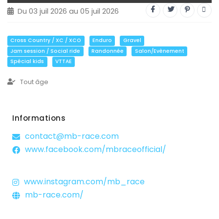
Trial
Du 03 juil 2026 au 05 juil 2026
XC Rando - VTTAE
XCO
Cross Country / XC / XCO
Enduro
Gravel
Jam session / Social ride
Randonnée
Salon/Evènement
Constructeurs-Shapers
Spécial kids
VTTAE
Derniers commentaires
Tout âge
Informations
contact@mb-race.com
www.facebook.com/mbraceofficial/
www.instagram.com/mb_race
mb-race.com/