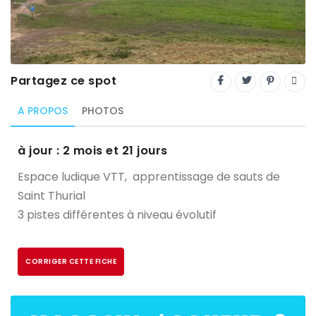
Trial
XC Rando - VTTAE
XCO
Partagez ce spot
Constructeurs-Shapers
A PROPOS
PHOTOS
Derniers commentaires
à jour : 2 mois et 21 jours
Espace ludique VTT, apprentissage de sauts de
Saint Thurial
3 pistes différentes à niveau évolutif
CORRIGER CETTE FICHE