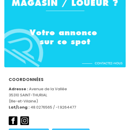
COORDONNÉES
Adresse :
Avenue de la Vallée
35310 SAINT-THURIAL
CONNECTEZ-VOUS
(Ille-et-Vilaine)
Lat/Long :
48.0276565 / -1.9264477