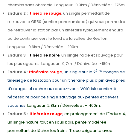
chemins sans obstacle. Longueur : 0,9km / Dénivelée : -175m
Enduro 2
:
Itinéraire rouge
, un single permettant de
retrouver le GR50 (sentier panoramique) qui vous permettra
de retrouver la station par un itinéraire typiquement enduro
ou de continuer vers le fond de la vallée de Réallon.
Longueur : 0,6km / Dénivelée : -100m
Enduro 3
:
Itinéraire noire
, un single raide et sauvage pour
les plus aguerris. Longueur : 0,7km / Dénivelée : -180m
ème
Enduro 4 :
Itinéraire rouge
,
un single sur le 2
tronçon de
télésiège de la station pour un itinéraire plus alpin avec prés
d’alpages et rocher au rendez-vous. Vététiste confirmé
nécessaire pour ce single sauvage aux pentes et devers
soutenus
.
Longueur: 2,8km / Dénivelée : – 400m.
Enduro 5 :
Itinéraire rouge
,
en prolongement de l’Enduro 4,
un single naturel tout en sous bois, pente modérée
permettant de lâcher les freins. Trace exigeante avec