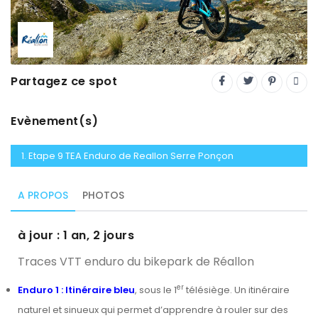
Trial
XC Rando - VTTAE
XCO
Partagez ce spot
Constructeurs-Shapers
Derniers commentaires
Evènement(s)
1. Etape 9 TEA Enduro de Reallon Serre Ponçon
A PROPOS
PHOTOS
à jour : 1 an, 2 jours
Traces VTT enduro du bikepark de Réallon
er
Enduro 1 : Itinéraire bleu
, sous le 1
télésiège. Un itinéraire
naturel et sinueux qui permet d’apprendre à rouler sur des