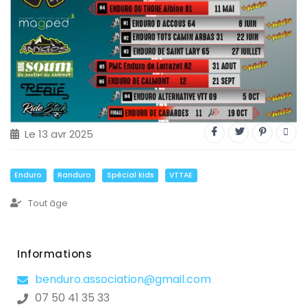
Trial
XC Rando - VTTAE
XCO
Constructeurs-Shapers
Derniers commentaires
Le 13 avr 2025
Enduro
Randuro
Spécial kids
VTTAE
Tout âge
Informations
benduro.association@gmail.com
07 50 41 35 33