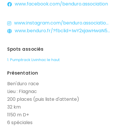
www.facebook.com/benduro.association
www.instagram.com/benduro.association?fbclid=IwY2xjawHwaNtleHRuA2FlbQIxMAABHXAjwkOF0WaNlxR7bUuMmlDL-S15B_HbsUtTVdsYyMp1zQ7lmXF-RCjCrg_aem_4qEOZTGpseRvuTa9y08mNg
www.benduro.fr/?fbclid=IwY2xjawHwaN5leHRuA2FlbQIxMAABHfsW5FH5vH3a837Ghbc7yv9fAKnc6dP04V_1NDh7egkqholU68oW1l56qw_aem__0nYbTompdLmVWhWnspyoQ
Spots associés
1. Pumptrack Livinhac le haut
Présentation
Ben'duro race
Lieu : Flagnac
200 places (puis liste d'attente)
32 km
1150 m D+
CONNECTEZ-VOUS
6 spéciales