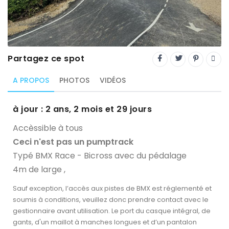
Trial
XC Rando - VTTAE
XCO
Partagez ce spot
Constructeurs-Shapers
A PROPOS
PHOTOS
VIDÉOS
Derniers commentaires
à jour : 2 ans, 2 mois et 29 jours
Accèssible à tous
Ceci n'est pas un pumptrack
Typé BMX Race - Bicross avec du pédalage
4m de large ,
Sauf exception, l’accès aux pistes de BMX est réglementé et
soumis à conditions, veuillez donc prendre contact avec le
gestionnaire avant utilisation. Le port du casque intégral, de
gants, d'un maillot à manches longues et d’un pantalon