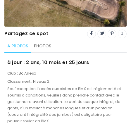
Trial
XC Rando - VTTAE
XCO
Partagez ce spot
Constructeurs-Shapers
A PROPOS
PHOTOS
Derniers commentaires
à jour : 2 ans, 10 mois et 25 jours
Club : Bc Arleux
Classement : Niveau 2
Sauf exception, l’accès aux pistes de BMX est réglementé et
soumis à conditions, veuillez donc prendre contact avec le
gestionnaire avant utilisation. Le port du casque intégral, de
gants, d'un maillot à manches longues et d’un pantalon
(couvrant l'intégralité des jambes) est obligatoire pour
pouvoir rouler en BMX.