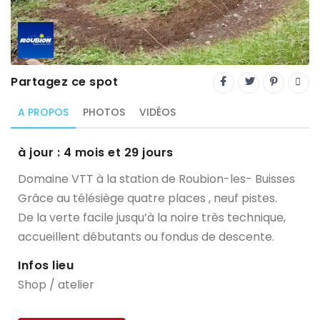
Trial
XC Rando - VTTAE
XCO
Partagez ce spot
Constructeurs-Shapers
A PROPOS
PHOTOS
VIDÉOS
Derniers commentaires
à jour : 4 mois et 29 jours
Domaine VTT à la station de Roubion-les- Buisses
Grâce au télésiège quatre places , neuf pistes.
De la verte facile jusqu’à la noire très technique,
accueillent débutants ou fondus de descente.
Infos lieu
Shop / atelier