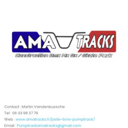
Trial
XC Rando - VTTAE
XCO
Constructeurs-Shapers
Derniers commentaires
Contact : Martin Vandenbussche
Tel : 06 33 98 37 79
Web :
www.amatracks.fr/piste-bmx-pumptrack/
Email :
Pumptrackamatracks@gmail.com