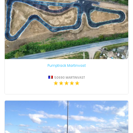
Pumptrack Martinvast
50690 MARTINVAST
★★★★★
★★★★★
★★★★★