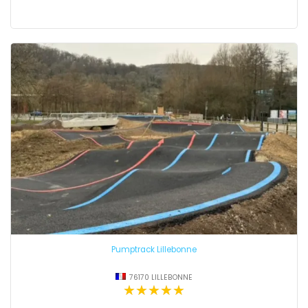
Pumptrack Lillebonne
76170 LILLEBONNE
★★★★★
★★★★★
★★★★★