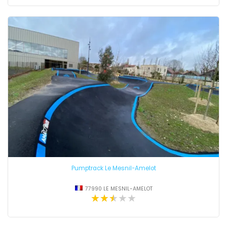
Pumptrack Le Mesnil-Amelot
77990 LE MESNIL-AMELOT
★★★★★
★★★★★
★★★★★