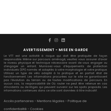
AVERTISSEMENT - MISE EN GARDE
Le VTT est une activité à risque qui doit être pratiquée de façon
responsable. Même sur parcours aménagé, veuillez vous assurer d'avoir
le niveau physique et technique nécessaire avant de vous engager ou
d'engager un enfant. Munissez-vous d'équipements de protection
individuels (EPI) normés et adaptés à votre morphologie et votre pratique.
Utilisez un type de vélo adapté à la pratique et en parfait état de
fonctionnement. Les informations procurées sur le site ne garantissent
pas l'évolution du terrain ou de toutes modifications de parcours. En
aucun cas, la responsabilité de Où rouler ne peut être retenue en cas
d'incidents ou de litiges qui peuvent survenir sur les spots proposés. Les
informations contenues dans ce site sont données à titre indicatif.
Accès partenaires
-
Mentions légales
-
Politique de
confidentialité
-
Cookies