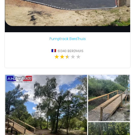
Pumptrack Berd'huis
61340 BERD'HUIS
★★★★★
★★★★★
★★★★★