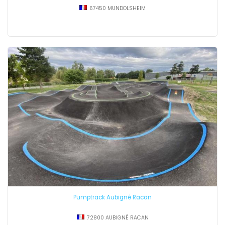
67450 MUNDOLSHEIM
Pumptrack Aubigné Racan
72800 AUBIGNÉ RACAN