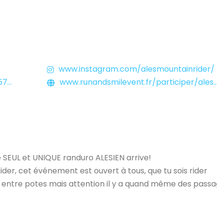
www.instagram.com/alesmountainrider/
112
www.runandsmilevent.fr/participer/ales-mountain-randuro/
le SEUL et UNIQUE randuro ALESIEN arrive!
ider, cet événement est ouvert à tous, que tu sois rider
CONNECTEZ-VOUS
 entre potes mais attention il y a quand même des pass
!